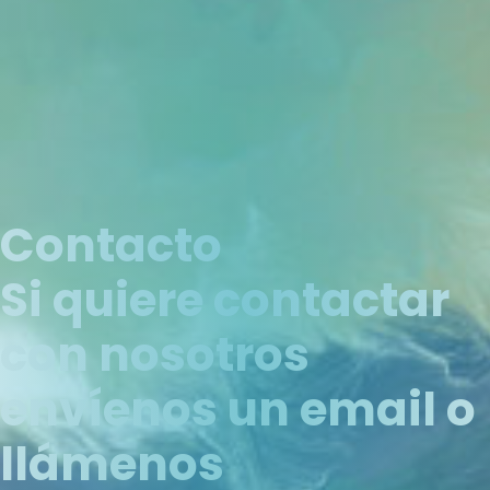
Contacto
Si quiere contactar
con nosotros
envíenos un email o
llámenos